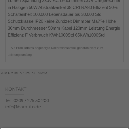
Lumen Spannung 230V AC Leuchtmittel COB Umgerechnet
in Halogen 50W Abstrahlwinkel 38 CRI RA80 Effizient 90%
Schalteinheit 100.000 Lebensdauer bis 30.000 Std.
Schutzklasse IP20 keine Zündzeit Dimmbar Ma??e Höhe
36mm Durchmesser 50mm Kabel 120mm Leistung Energie
Effizienz F Verbrauch KWh1000Std 65KWh1000Std
-- Auf Produktfotos angezeigte Dekorationsartikel gehören nicht zum
Leistungsumfang. --
Alle Preise in Euro inkl. MwSt.
KONTAKT
Tel.: 0209 / 275 50 200
info@baratito.de