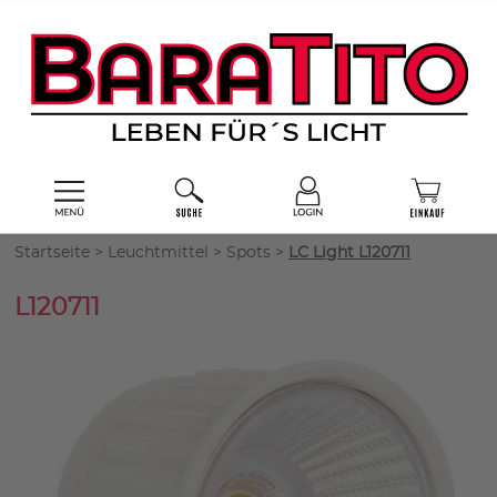
Startseite
>
Leuchtmittel
>
Spots
>
LC Light L120711
L120711